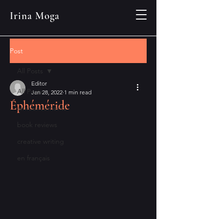
Irina Moga
Post
All Posts
Editor
All Posts
Jan 28, 2022
1 min read
Éphéméride
announcements
book reviews
creative writing
en français