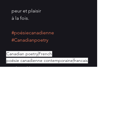
peur et plaisir 
à la fois. 
#poésiecanadienne
#Canadianpoetry
Canadian poetry
French
poésie canadienne contemporaine
francais
creative writing
announcements
en français
See All
Recent Posts